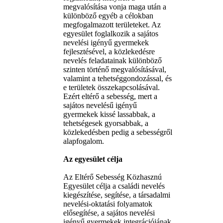
megvalósítása vonja maga után a
különböző egyéb a célokban
megfogalmazott területeket. Az
egyesület foglalkozik a sajátos
nevelési igényű gyermekek
fejlesztésével, a közlekedésre
nevelés feladatainak különböző
szinten történő megvalósításával,
valamint a tehetséggondozással, és
e területek összekapcsolásával.
Ezért eltérő a sebesség, mert a
sajátos nevelésű igényű
gyermekek kissé lassabbak, a
tehetségesek gyorsabbak, a
közlekedésben pedig a sebességről
alapfogalom.
Az egyesület célja
Az Eltérő Sebesség Közhasznú
Egyesület célja a családi nevelés
kiegészítése, segítése, a társadalmi
nevelési-oktatási folyamatok
elősegítése, a sajátos nevelési
igényű gyermekek integrációjának