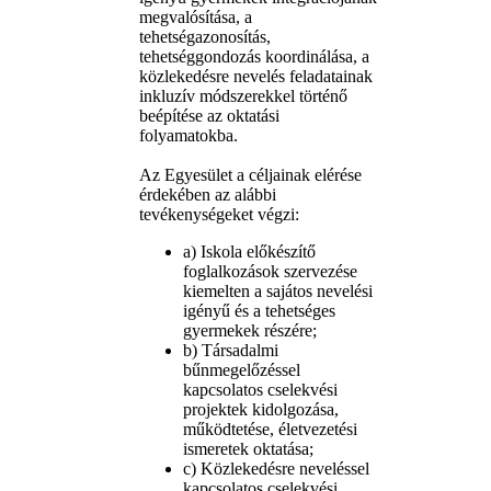
megvalósítása, a
tehetségazonosítás,
tehetséggondozás koordinálása, a
közlekedésre nevelés feladatainak
inkluzív módszerekkel történő
beépítése az oktatási
folyamatokba.
Az Egyesület a céljainak elérése
érdekében az alábbi
tevékenységeket végzi:
a) Iskola előkészítő
foglalkozások szervezése
kiemelten a sajátos nevelési
igényű és a tehetséges
gyermekek részére;
b) Társadalmi
bűnmegelőzéssel
kapcsolatos cselekvési
projektek kidolgozása,
működtetése, életvezetési
ismeretek oktatása;
c) Közlekedésre neveléssel
kapcsolatos cselekvési