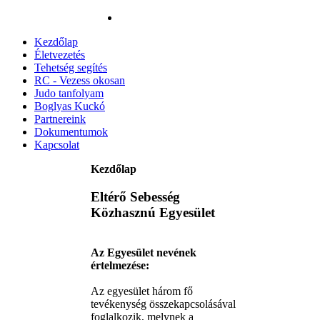
Kezdőlap
Életvezetés
Tehetség segítés
RC - Vezess okosan
Judo tanfolyam
Boglyas Kuckó
Partnereink
Dokumentumok
Kapcsolat
Kezdőlap
Eltérő Sebesség
Közhasznú Egyesület
Az Egyesület nevének
értelmezése:
Az egyesület három fő
tevékenység összekapcsolásával
foglalkozik, melynek a